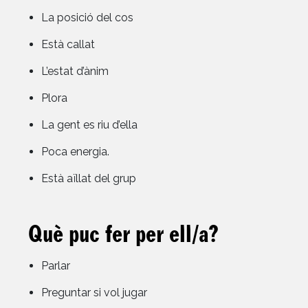
La posició del cos
Està callat
L’estat d’ànim
Plora
La gent es riu d’ella
Poca energia.
Està aïllat del grup
Què puc fer per ell/a?
Parlar
Preguntar si vol jugar