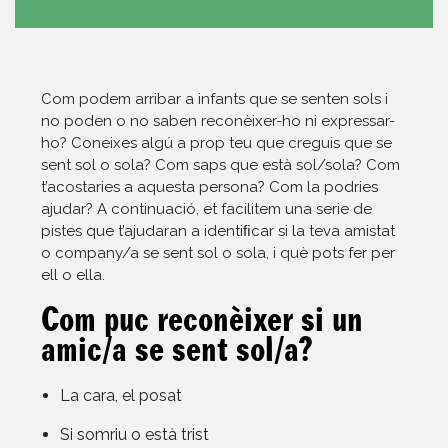
Com podem arribar a infants que se senten sols i
no poden o no saben reconèixer-ho ni expressar-
ho? Coneixes algú a prop teu que creguis que se
sent sol o sola? Com saps que està sol/sola? Com
t’acostaries a aquesta persona? Com la podries
ajudar? A continuació, et facilitem una serie de
pistes que t’ajudaran a identiﬁcar si la teva amistat
o company/a se sent sol o sola, i què pots fer per
ell o ella.
Com puc reconèixer si un
amic/a se sent sol/a?
La cara, el posat
Si somriu o està trist