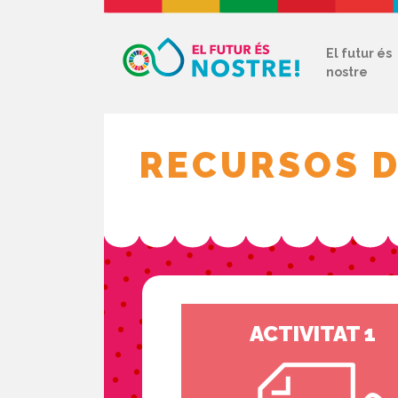
El futur és
nostre
RECURSOS D
ACTIVITAT 1