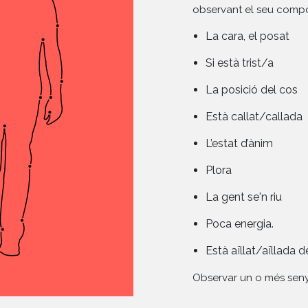
observant el seu comp
La cara, el posat
Si està trist/a
La posició del cos
Està callat/callada
L’estat d’ànim
Plora
La gent se'n riu
Poca energia.
Està aïllat/aïllada d
Observar un o més senya