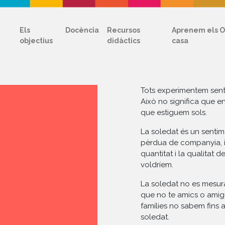
Els
Docència
Recursos
Aprenem els O
objectius
didàctics
casa
Tots experimentem sent
Això no significa que en
que estiguem sols.
La soledat és un sentime
pèrdua de companyia, i
quantitat i la qualitat d
voldríem.
La soledat no es mesura, 
que no te amics o amigue
famílies no sabem fins a
soledat.