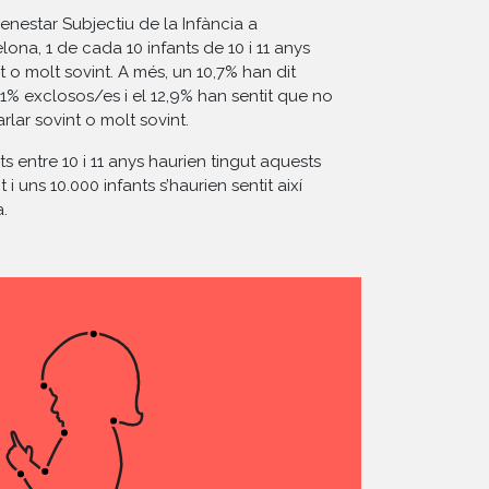
nestar Subjectiu de la Infància a
ona, 1 de cada 10 infants de 10 i 11 anys
nt o molt sovint. A més, un 10,7% han dit
l’11% exclosos/es i el 12,9% han sentit que no
lar sovint o molt sovint.
ts entre 10 i 11 anys haurien tingut aquests
i uns 10.000 infants s’haurien sentit així
.