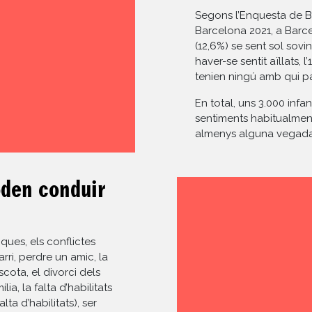
Segons l’Enquesta de Be
Barcelona 2021, a Barcel
(12,6%) se sent sol sovi
haver-se sentit aïllats, 
tenien ningú amb qui par
En total, uns 3.000 infan
sentiments habitualment 
almenys alguna vegada
oden conduir
ues, els conflictes
barri, perdre un amic, la
ota, el divorci dels
a, la falta d’habilitats
lta d’habilitats), ser