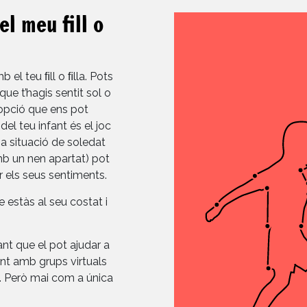
el meu fill o
b el teu ﬁll o ﬁlla. Pots
ue t’hagis sentit sol o
e opció que ens pot
el teu infant és el joc
na situació de soledat
mb un nen apartat) pot
ar els seus sentiments.
ue estàs al seu costat i
ant que el pot ajudar a
ant amb grups virtuals
. Però mai com a única