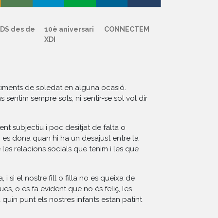
DS des de
10è aniversari
CONNECTEM
XDI
iments de soledat en alguna ocasió.
s sentim sempre sols, ni sentir-se sol vol dir
nt subjectiu i poc desitjat de falta o
 es dona quan hi ha un desajust entre la
e les relacions socials que tenim i les que
i si el nostre fill o filla no es queixa de
s, o es fa evident que no és feliç, les
 quin punt els nostres infants estan patint