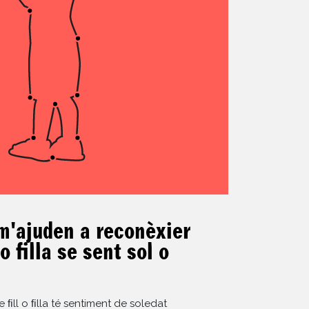
m'ajuden a reconèxier
 o filla se sent sol o
 ﬁll o ﬁlla té sentiment de soledat