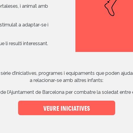
ortaleses, i anima’l amb
stimula’l a adaptar-se i
 li resulti interessant.
rie d’iniciatives, programes i equipaments que poden ajudar e
a relacionar-se amb altres infants:
s de l’Ajuntament de Barcelona per combatre la soledat entre e
VEURE INICIATIVES