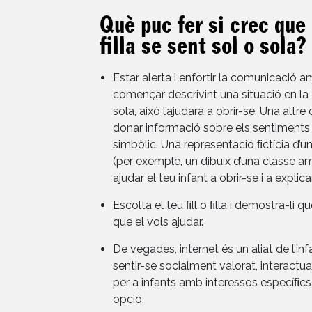
Què puc fer si crec que 
filla se sent sol o sola?
Estar alerta i enfortir la comunicació am
començar descrivint una situació en la q
sola, això l’ajudarà a obrir-se. Una altr
donar informació sobre els sentiments d
simbòlic. Una representació ﬁctícia d’u
(per exemple, un dibuix d’una classe a
ajudar el teu infant a obrir-se i a explic
Escolta el teu ﬁll o ﬁlla i demostra-li q
que el vols ajudar.
De vegades, internet és un aliat de l’inf
sentir-se socialment valorat, interactu
per a infants amb interessos especíﬁcs
opció.